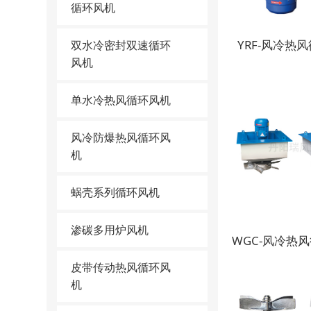
循环风机
YRF-风冷热
双水冷密封双速循环
风机
单水冷热风循环风机
风冷防爆热风循环风
机
蜗壳系列循环风机
渗碳多用炉风机
皮带传动热风循环风
机