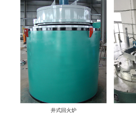
井式回火炉