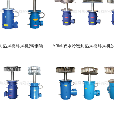
YRM-双水冷密封热风循环风机(铸钢轴流风叶)