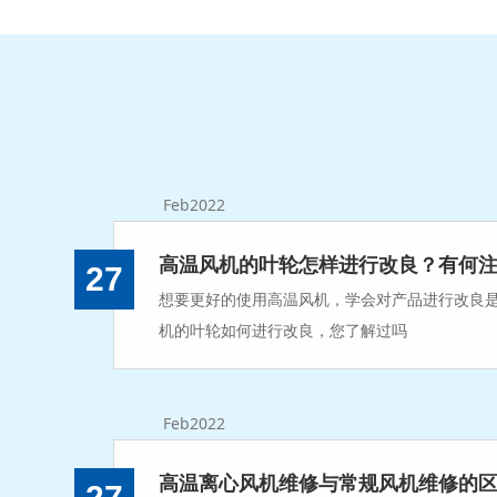
Feb2022
高温风机的叶轮怎样进行改良？有何
27
想要更好的使用高温风机，学会对产品进行改良
机的叶轮如何进行改良，您了解过吗
Feb2022
高温离心风机维修与常规风机维修的