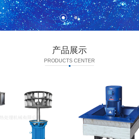
产品展示
PRODUCTS CENTER