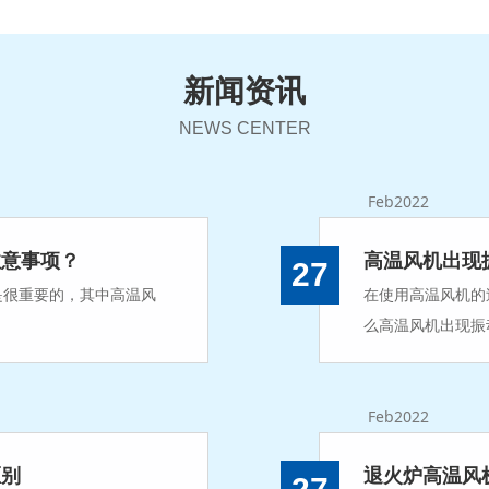
新闻资讯
NEWS CENTER
Feb2022
注意事项？
高温风机出现
27
是很重要的，其中高温风
在使用高温风机的
么高温风机出现振
Feb2022
区别
退火炉高温风