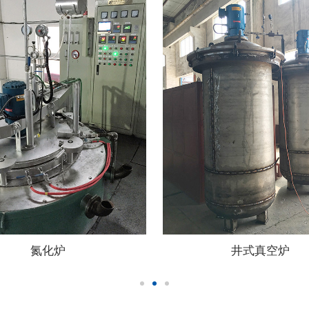
氮化炉
井式真空炉