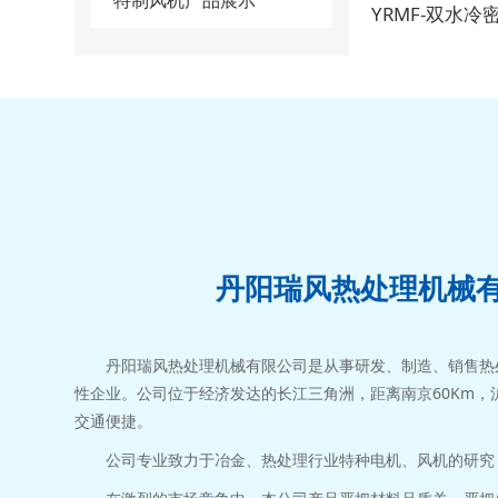
特制风机产品展示
丹阳瑞风热处理机械
丹阳瑞风热处理机械有限公司是从事研发、制造、销售热
性企业。公司位于经济发达的长江三角洲，距离南京60Km，沪
交通便捷。
公司专业致力于冶金、热处理行业特种电机、风机的研究